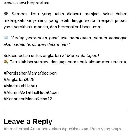
siswa-siswi berprestasi.
Semoga ilmu yang telah didapat menjadi bekal dalam
melangkah ke jenjang yang lebih tinggi, serta menjadi pribadi
yang berakhlak, mandiri, dan bermanfaat bagi umat.
“Setiap pertemuan pasti ada perpisahan, namun kenangan
akan selalu tersimpan dalam hati.”
Sukses selalu untuk angkatan
XI Mamafda Cipari
!
Teruslah berprestasi dan jaga nama baik almamater tercinta.
#PerpisahanMamafdacipari
#Angkatan2025
#MadrasahHebat
#AlumniMafatihulHudaCipari
#KenanganManisKelas12
Leave a Reply
Alamat email Anda tidak akan dipublikasikan.
Ruas yang wajib