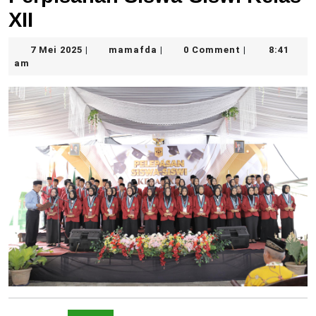
XII
7
mamafda
7 Mei 2025
mamafda
0 Comment
8:41
|
|
|
Mei
am
2025