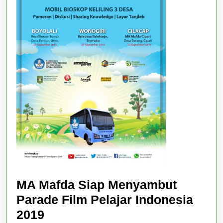
MA Mafda Siap Menyambut
Parade Film Pelajar Indonesia
MA
2019