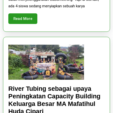
Produksi
ada 4 siswa sedang menyiapkan sebuah karya
Film
Pendek
Read
Read More
More
River Tubing sebagai upaya
Peningkatan Capacity Building
Keluarga Besar MA Mafatihul
River
Huda Cipari