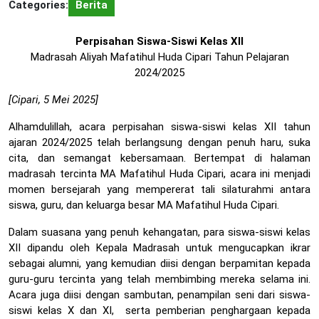
Categories:
Berita
Perpisahan Siswa-Siswi Kelas XII
Madrasah Aliyah Mafatihul Huda Cipari Tahun Pelajaran
2024/2025
[Cipari, 5 Mei 2025]
Alhamdulillah, acara perpisahan siswa-siswi kelas XII tahun
ajaran 2024/2025 telah berlangsung dengan penuh haru, suka
cita, dan semangat kebersamaan. Bertempat di halaman
madrasah tercinta MA Mafatihul Huda Cipari, acara ini menjadi
momen bersejarah yang mempererat tali silaturahmi antara
siswa, guru, dan keluarga besar MA Mafatihul Huda Cipari.
Dalam suasana yang penuh kehangatan, para siswa-siswi kelas
XII dipandu oleh Kepala Madrasah untuk mengucapkan ikrar
sebagai alumni, yang kemudian diisi dengan berpamitan kepada
guru-guru tercinta yang telah membimbing mereka selama ini.
Acara juga diisi dengan sambutan, penampilan seni dari siswa-
siswi kelas X dan XI, serta pemberian penghargaan kepada