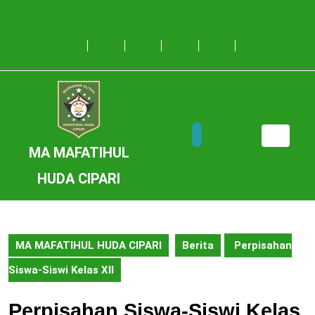
Skip
itking giriş
Betbigo
Betbigo giriş
Kalebet giriş
Teosbet
Teosbet
to
onbahis
sonbahis giriş
alobet
alobet giriş
meritking
meritking
content
iriş
Sonbahis
Sonbahis giriş
Pokerklas
Pokerklas giriş
Pulibet
Pulibet
Skip
 giriş
jasminbet giriş
pulibet giriş
pulibet giriş
holiganbet giriş
pusulabet
to
vip/
https://tr.editorbet-sanal-orjinal.vip/
content
riş
Restbet
Restbet giriş
Enjoybet
Enjoybet giriş
enbet
t giriş
atlasbet
atlasbet giriş
Romabet
Romabet giriş
Teosbet
s giriş
Pokerklas
Pokerklas giriş
Betkom
Betkom
bahis
sonbahis giriş
celtabet
celtabet giriş
mavibet
Open
zula
Betzula giriş
Teosbet
Teosbet giriş
Betwoon
Betwoon
Button
MA MAFATIHUL
riş
lunabet giriş
romabet giriş
ultrabet giriş
bahiscasino
HUDA CIPARI
ano giriş
mavibet
mavibet giriş
romabet
romabet giriş
orisbet
orisbet
ş
Restbet
Restbet giriş
Romabet
Romabet giriş
Teosbet
Teosbet
obet giriş
pulibet
pulibet giriş
atlasbet
atlasbet
Aresbet
Aresbet giriş
Almanbahis
Almanbahis
leri
Meritking Giriş: Meritking Giriş Adresi, Meritking Mobilden Giriş
MA MAFATIHUL HUDA CIPARI
Berita
Perpisahan
Siswa-Siswi Kelas XII
Perpisahan Siswa-Siswi Kelas