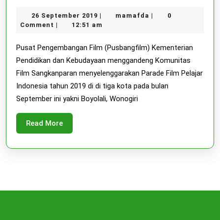
Mafda
26
mamafda
26 September 2019
mamafda
0
|
|
Siap
September
Comment
12:51 am
|
Menyambut
2019
Pusat Pengembangan Film (Pusbangfilm) Kementerian
Parade
Pendidikan dan Kebudayaan menggandeng Komunitas
Film
Film Sangkanparan menyelenggarakan Parade Film Pelajar
Pelajar
Indonesia tahun 2019 di di tiga kota pada bulan
Indonesia
September ini yakni Boyolali, Wonogiri
2019
Read
Read More
More