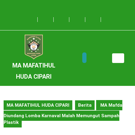
Skip
itking giriş
Betbigo
Betbigo giriş
Kalebet giriş
Teosbet
Teosbet
to
onbahis
sonbahis giriş
alobet
alobet giriş
meritking
meritking
content
iriş
Sonbahis
Sonbahis giriş
Pokerklas
Pokerklas giriş
Pulibet
Pulibet
Skip
 giriş
jasminbet giriş
pulibet giriş
pulibet giriş
holiganbet giriş
pusulabet
to
vip/
https://tr.editorbet-sanal-orjinal.vip/
content
riş
Restbet
Restbet giriş
Enjoybet
Enjoybet giriş
enbet
t giriş
atlasbet
atlasbet giriş
Romabet
Romabet giriş
Teosbet
s giriş
Pokerklas
Pokerklas giriş
Betkom
Betkom
bahis
sonbahis giriş
celtabet
celtabet giriş
mavibet
Open
zula
Betzula giriş
Teosbet
Teosbet giriş
Betwoon
Betwoon
Button
MA MAFATIHUL
riş
lunabet giriş
romabet giriş
ultrabet giriş
bahiscasino
HUDA CIPARI
iş
Romabet giriş
Dedebet giriş
Teosbet
Teosbet giriş
Pulibet
Pulibet
giriş
Betplay giriş
Avrupabet
Avrupabet giriş
Betzula
Betzula
r Mi, Mavibet Bonus Ve Kampanyalar
teosbet
giriş
kalebet
kalebet giriş
avrupabet
avrupabet giriş
mavibet
mavibet
ekme İşlemleri
Mavibet Giriş: Mavibet Güvenilir Mi
Meritking Giriş:
MA MAFATIHUL HUDA CIPARI
Berita
MA Mafda
Diundang Lomba Karnaval Malah Memungut Sampah
Plastik