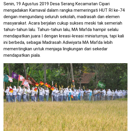
Senin, 19 Agustus 2019 Desa Serang Kecamatan Cipari
mengadakan Karnaval dalam rangka memeringati HUT RI ke-74
dengan mengundang seluruh sekolah, madrasah dan elemen
masyarakat. Acara berjalan cukup sukses meski tak semeriah
tahun-tahun lalu. Tahun-tahun lalu, MA Mafda hampir selalu
mendapatkan juara I dengan kreasi-kreasi miniaturnya, tapi kali
ini berbeda, sebagai Madrasah Adiwiyata MA Mafda lebih
mementingkan untuk menjaga lingkungan dari sekedar
mendapatkan piala.