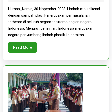
sebagai
2023
Humas_Kamis, 30 Nopember 2023. Limbah atau dikenal
Kerajinan
dengan sampah plastik merupakan permasalahan
terbesar di seluruh negara terutama bagian negara
Indonesia. Menurut penelitian, Indonesia merupakan
negara penyumbang limbah plastik ke perairan
Read
Read More
More