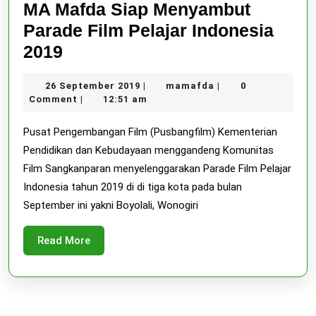
MA Mafda Siap Menyambut
Parade Film Pelajar Indonesia
MA
2019
Mafda
26
mamafda
26 September 2019
mamafda
0
|
|
Siap
September
Comment
12:51 am
|
Menyambut
2019
Pusat Pengembangan Film (Pusbangfilm) Kementerian
Parade
Pendidikan dan Kebudayaan menggandeng Komunitas
Film
Film Sangkanparan menyelenggarakan Parade Film Pelajar
Pelajar
Indonesia tahun 2019 di di tiga kota pada bulan
Indonesia
September ini yakni Boyolali, Wonogiri
2019
Read
Read More
More