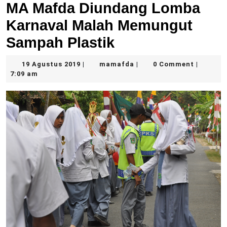
MA Mafda Diundang Lomba
Karnaval Malah Memungut
Sampah Plastik
19
mamafda
19 Agustus 2019
mamafda
0 Comment
|
|
|
Agustus
7:09 am
2019